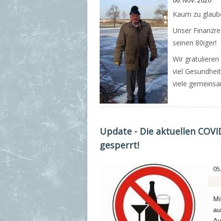
06. Nov. 2020
Kaum zu glaub
Unser Finanzref
seinen 80iger!
Wir gratuliere
viel Gesundheit
viele gemeinsa
Update - Die aktuellen COVI
gesperrt!
05.
Mi
au
Au