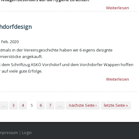
Weiterlesen
hdorfdesign
. Feb. 2020
stmals in der Vereinsgeschichte haben wir 6 eigens designte
rnierstöcke angekauft.
t dem Schriftzug ASKÖ Vorchdorf und dem Vorchdorfer Wappen hoffen
r auf viele gute Erfolge.
Weiterlesen
…
3
4
5
6
7
…
nächste Seite ›
letzte Seite »
Impressum
|
Login