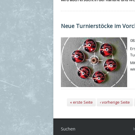
Neue Turnierstöcke im Vorc
08
Er
Tu
Mi
wi
Seiten
« erste Seite
‹ vorherige Seite
Suchen