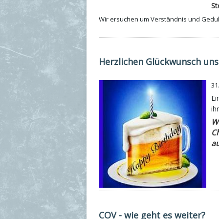
St
Wir ersuchen um Verständnis und Gedul
Herzlichen Glückwunsch unse
31
Ei
ih
Wi
Ch
au
COV - wie geht es weiter?