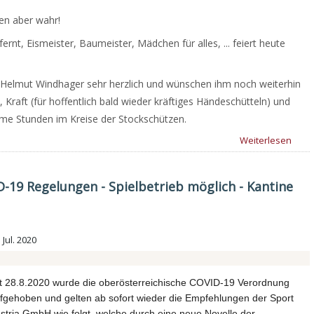
en aber wahr!
ernt, Eismeister, Baumeister, Mädchen für alles, ... feiert heute
n Helmut Windhager sehr herzlich und wünschen ihm noch weiterhin
, Kraft (für hoffentlich bald wieder kräftiges Händeschütteln) und
me Stunden im Kreise der Stockschützen.
Weiterlesen
D-19 Regelungen - Spielbetrieb möglich - Kantine
 Jul. 2020
t
28.8.2020 wurde die oberösterreichische COVID-19 Verordnung
fgehoben und gelten ab sofort wieder die Empfehlungen der Sport
stria GmbH wie folgt, welche durch eine neue Novelle der