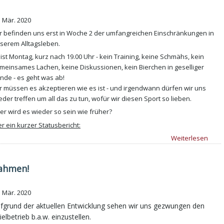
. Mär. 2020
r befinden uns erst in Woche 2 der umfangreichen Einschränkungen in
serem Alltagsleben.
 ist Montag, kurz nach 19.00 Uhr - kein Training, keine Schmähs, kein
meinsames Lachen, keine Diskussionen, kein Bierchen in geselliger
nde - es geht was ab!
r müssen es akzeptieren wie es ist - und irgendwann dürfen wir uns
eder treffen um all das zu tun, wofür wir diesen Sport so lieben.
er wird es wieder so sein wie früher?
er ein kurzer Statusbericht:
Weiterlesen
ahmen!
. Mär. 2020
fgrund der aktuellen Entwicklung sehen wir uns gezwungen den
ielbetrieb b.a.w. einzustellen.