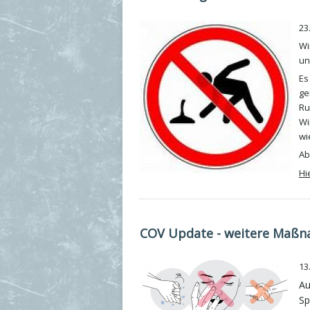
23
Wi
un
Es
ge
Ru
Wi
wi
Ab
Hi
COV Update - weitere Maßn
13
Au
Sp