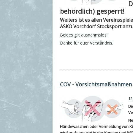
D
behördlich) gesperrt!
Weiters ist es allen Vereinsspiel
ASKÖ Vorchdorf Stocksport anzu
Beides gilt ausnahmslos!
Danke für euer Verständnis.
COV - Vorsichtsmaßnahmen 
12
Di
Ve
Ne
Händewaschen oder Vermeidung von Körp
wird auch ersucht in der Kantine und W